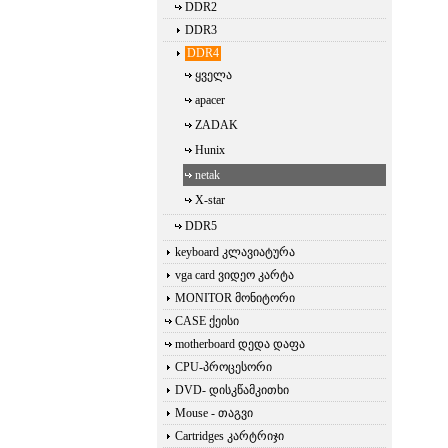
DDR2
DDR3
DDR4
ყველა
apacer
ZADAK
Hunix
netak
X-star
DDR5
keyboard კლავიატურა
vga card ვიდეო კარტა
MONITOR მონიტორი
CASE ქეისი
motherboard დედა დაფა
CPU-პროცესორი
DVD- დისკწამკითხი
Mouse - თაგვი
Cartridges კარტრიჯი