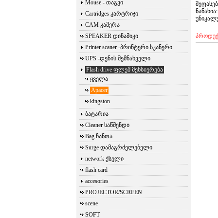
Mouse - თაგვი
შეფასე
ნანახია:
Cartridges კარტრიჯი
უნიკალუ
CAM კამერა
SPEAKER დინამიკი
პროდუქ
Printer scaner -პრინტერი სკანერი
UPS -დენის შემნახველი
Flash drive ფლეშ მეხსიერება
ყველა
Apacer
kingston
ბატარია
Cleaner საწმენდი
Bag ჩანთა
Surge დამაგრძელებელი
network ქსელი
flash card
accesories
PROJECTOR/SCREEN
scene
SOFT