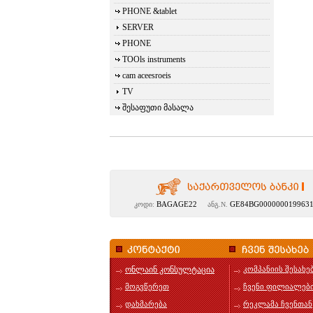
PHONE &tablet
SERVER
PHONE
TOOls instruments
cam aceesroeis
TV
შესაფუთი მასალა
BAGAGE22
GE84BG000000019963
კოდი:
ანგ.N.
ონლაინ კონსულტაცია
კომპანიის შესახე
მოგვწერეთ
ჩვენი ფილიალებ
დახმარება
რეკლამა ჩვენთან