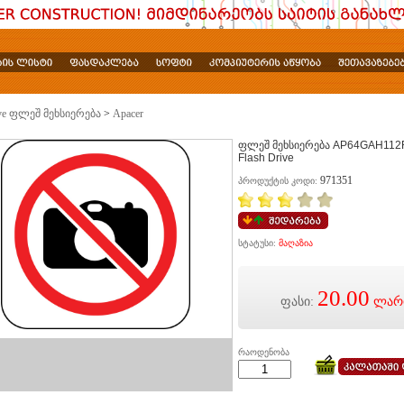
rive ფლეშ მეხსიერება
>
Apacer
ფლეშ მეხსიერება AP64GAH112R
Flash Drive
971351
პროდუქტის კოდი:
სტატუსი:
მაღაზია
20.00
ფასი:
ლარ
რაოდენობა