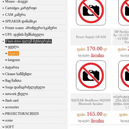
Mouse - თაგვი
Cartridges კარტრიჯი
CAM კამერა
SPEAKER დინამიკი
Printer scaner -პრინტერი სკანერი
HP Pavilion
UPS -დენის შემნახველი
Xe / i5-12
Power Supply GP-650
/ 14 FHD /
Flash drive ფლეშ მეხსიერება
Fr
ყველა
170.00
ფასი:
ლ
ფასი:
Apacer
მაღაზია
სტატუსი:
სტატუ
kingston
ბატარია
Cleaner საწმენდი
Bag ჩანთა
Surge დამაგრძელებელი
network ქსელი
ოპერატიუ
flash card
SQUEAK BeatBoxer SQ1000
ZD4-MO1
Bluetooth Speaker
DDR4-3600
accesories
1.
165.00
PROJECTOR/SCREEN
ფასი:
ლ
ფასი:
scene
მაღაზია
სტატუსი:
სტატუ
SOFT