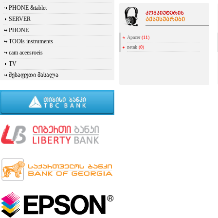
PHONE &tablet
SERVER
PHONE
Apacer
(11)
TOOls instruments
netak
(0)
cam aceesroeis
TV
შესაფუთი მასალა