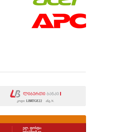
LBRTGE22
კოდი:
ანგ.N.
ელ. ფოსტა:
info@bedi.ge