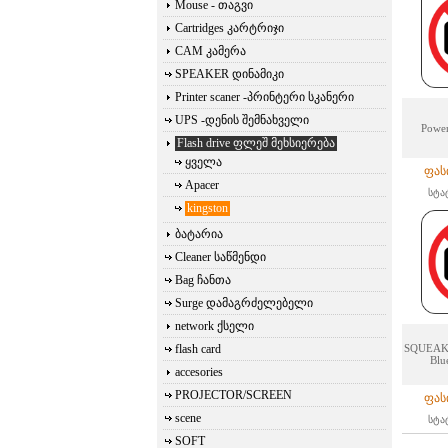
Mouse - თაგვი
Cartridges კარტრიჯი
CAM კამერა
SPEAKER დინამიკი
Printer scaner -პრინტერი სკანერი
UPS -დენის შემნახველი
Power
Flash drive ფლეშ მეხსიერება
ყველა
ფას
Apacer
სტა
kingston
ბატარია
Cleaner საწმენდი
Bag ჩანთა
Surge დამაგრძელებელი
network ქსელი
flash card
SQUEAK 
Blu
accesories
PROJECTOR/SCREEN
ფას
scene
სტა
SOFT