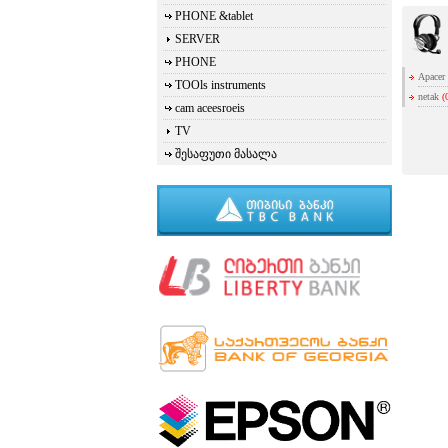
PHONE &tablet
SERVER
PHONE
Apacer
TOOls instruments
netak
(
cam aceesroeis
TV
შესაფუთი მასალა